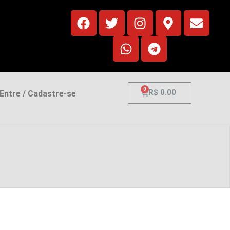
0
R$
0.00
ntre / Cadastre-se