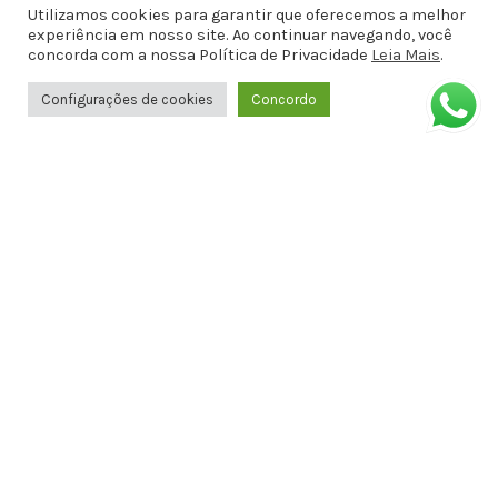
Barros, Antiga Amélia Rosa, 651 - 1º
Utilizamos cookies para garantir que oferecemos a melhor
ANDAR SALA 8 - Jatiúca, Maceió - AL,
experiência em nosso site. Ao continuar navegando, você
concorda com a nossa Política de Privacidade
Leia Mais
.
57036-001
Configurações de cookies
Concordo
Formas de Pagamento
Informações
Política de privacidade
Termos de Uso