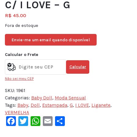
C/ I LOVE – G
R$
45.00
Fora de estoque
Envie-me um email quando disponível
Calcular o Frete
Calcular
Não sei meu CEP
SKU:
1961
Categorias:
Baby Doll
,
Moda Sensual
Tags:
Baby
,
Doll
,
Estampada
,
G
,
I LOVE
,
Liganete
,
VERMELHA
Facebook
Twitter
WhatsApp
Email
Share