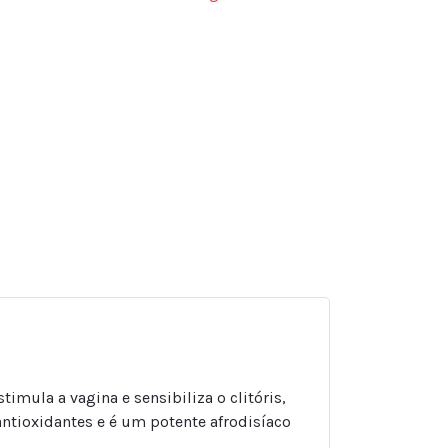
sApp
ail
Share
imula a vagina e sensibiliza o clitóris,
ntioxidantes e é um potente afrodisíaco