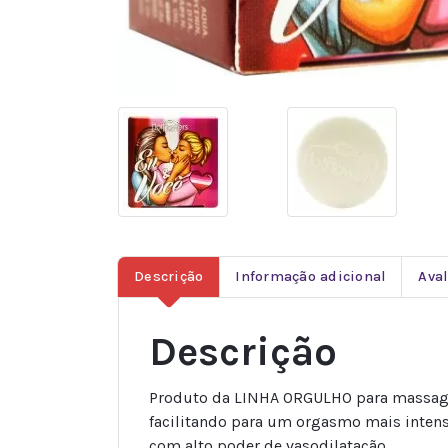
Descrição
Informação adicional
Aval
Descrição
Produto da LINHA ORGULHO para massagem c
facilitando para um orgasmo mais intens
com alto poder de vasodilatação.