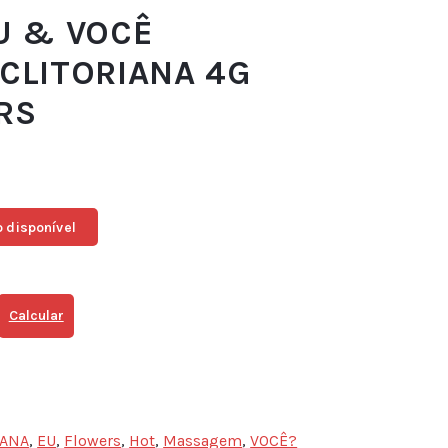
U & VOCÊ
CLITORIANA 4G
RS
 disponível
Calcular
IANA
,
EU
,
Flowers
,
Hot
,
Massagem
,
VOCÊ?