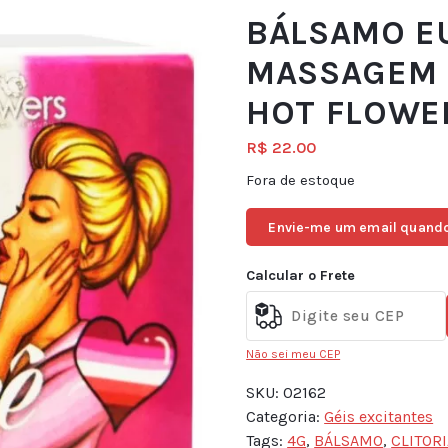
BÁLSAMO E
MASSAGEM 
HOT FLOWE
R$
22.00
Fora de estoque
Envie-me um email quando
Calcular o Frete
Não sei meu CEP
SKU:
02162
Categoria:
Géis excitantes
Tags:
4G
,
BÁLSAMO
,
CLITOR