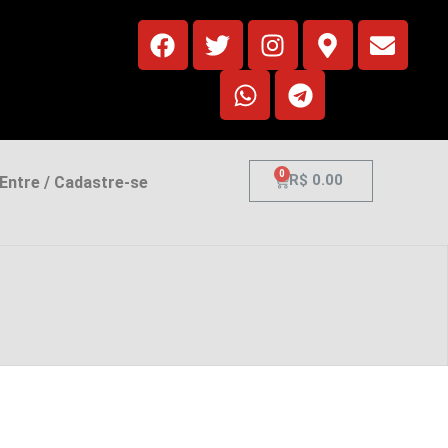
0
R$
0.00
ntre / Cadastre-se