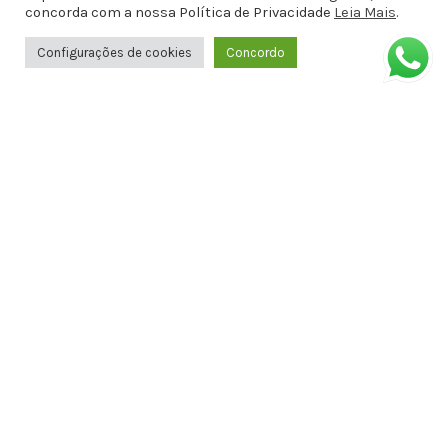
(82)99611-0143
concorda com a nossa Política de Privacidade
Leia Mais
.
Configurações de cookies
Concordo
docemalicianet@gmail.com
Avenida Doutor Antônio Gomes de
Barros, Antiga Amélia Rosa, 651 - 1º
ANDAR SALA 8 - Jatiúca, Maceió - AL,
57036-001
Formas de Pagamento