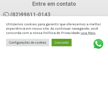
Entre em contato
(82)99611-0143
Utilizamos cookies para garantir que oferecemos a melhor
(82)99611-0143
experiência em nosso site. Ao continuar navegando, você
concorda com a nossa Política de Privacidade
Leia Mais
.
docemalicianet@gmail.com
Configurações de cookies
Concordo
Avenida Doutor Antônio Gomes de
Barros, Antiga Amélia Rosa, 651 - 1º
ANDAR SALA 8 - Jatiúca, Maceió - AL,
57036-001
Formas de Pagamento