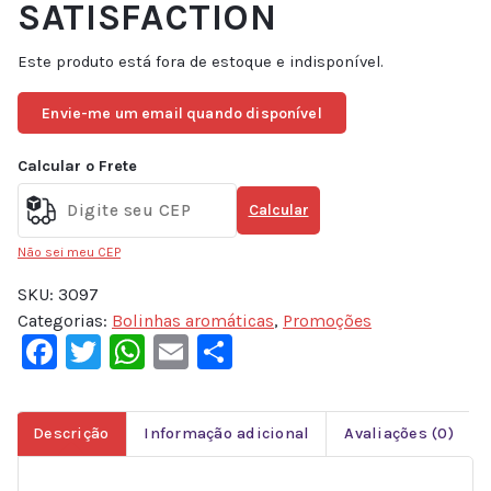
SATISFACTION
Este produto está fora de estoque e indisponível.
Envie-me um email quando disponível
Calcular o Frete
Calcular
Não sei meu CEP
SKU:
3097
Categorias:
Bolinhas aromáticas
,
Promoções
Facebook
Twitter
WhatsApp
Email
Share
Descrição
Informação adicional
Avaliações (0)