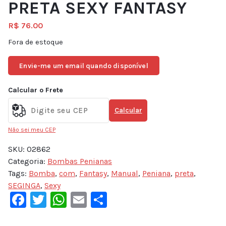
PRETA SEXY FANTASY
R$
76.00
Fora de estoque
Envie-me um email quando disponível
Calcular o Frete
Calcular
Não sei meu CEP
SKU:
02862
Categoria:
Bombas Penianas
Tags:
Bomba
,
com
,
Fantasy
,
Manual
,
Peniana
,
preta
,
SEGINGA
,
Sexy
Facebook
Twitter
WhatsApp
Email
Share