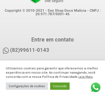
Copyright © 2010-2021 - Sex Shop Doce Malícia - CNPJ :
20.971.787/0001-46
Entre em contato
(82)99611-0143
(82)99611-0143
Utilizamos cookies para garantir que oferecemos a melhor
experiência em nosso site. Ao continuar navegando, você
docemalicianet@gmail.com
concorda com a nossa Política de Privacidade
Leia Mais
.
Configurações de cookies
Concordo
Avenida Doutor Antônio Gomes de
Barros, Antiga Amélia Rosa, 651 - 1º
ANDAR SALA 8 - Jatiúca, Maceió - AL,