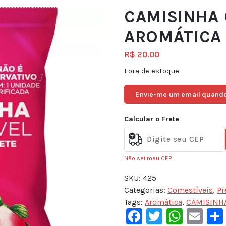
CAMISINHA
AROMÁTICA 
R$
20.00
Fora de estoque
Envie-me um email quando
Calcular o Frete
Não sei meu CEP
SKU:
425
Categorias:
Comestíveis
,
Pr
Tags:
Aromática
,
CAMISINH
Facebook
Twitter
What
Em