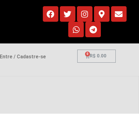
0
R$
0.00
ntre / Cadastre-se