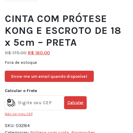
CINTA COM PRÓTESE
KONG E ESCROTO DE 18
x 5cm – PRETA
R$
175.00
R$
160.00
Fora de estoque
Envie-me um email quando disponível
Calcular o Frete
Calcular
Não sei meu CEP
SKU:
03284
Categorias:
Prótese com cinta
,
Promoções