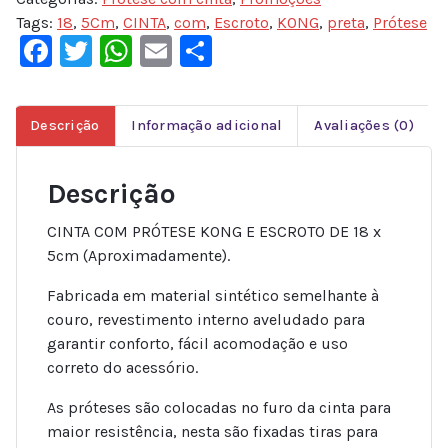
Tags:
18
,
5Cm
,
CINTA
,
com
,
Escroto
,
KONG
,
preta
,
Prótese
Facebook
Twitter
WhatsApp
Email
Share
Descrição
Informação adicional
Avaliações (0)
Descrição
CINTA COM PRÓTESE KONG E ESCROTO DE 18 x
5cm (Aproximadamente).
Fabricada em material sintético semelhante à
couro, revestimento interno aveludado para
garantir conforto, fácil acomodação e uso
correto do acessório.
As próteses são colocadas no furo da cinta para
maior resistência, nesta são fixadas tiras para