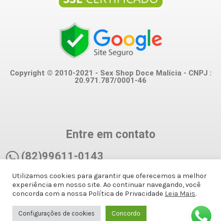
Copyright © 2010-2021 - Sex Shop Doce Malícia - CNPJ :
20.971.787/0001-46
Entre em contato
(82)99611-0143
Utilizamos cookies para garantir que oferecemos a melhor
(82)99611-0143
experiência em nosso site. Ao continuar navegando, você
concorda com a nossa Política de Privacidade
Leia Mais
.
docemalicianet@gmail.com
Configurações de cookies
Concordo