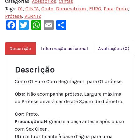
Categorias:
Acessórios
,
Cintas
Tags:
01
,
CINTA
,
Cinto
,
Dominatrixxx
,
FURO
,
Para
,
Preto
,
Prótese
,
VERNIZ
Facebook
Twitter
WhatsApp
Email
Share
Descrição
Informação adicional
Avaliações (0)
Descrição
Cinto 01 Furo Com Regulagem, para 01 prótese.
Obs:
Não acompanha prótese. Largura máxima
da Prótese deverá ser de até 3,5cm de diâmetro.
Cor:
Preto.
Precauções:
Higienize a peça antes e após o uso
com Sex Clean.
Utilize lubrificante à base d’água para uma