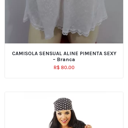
CAMISOLA SENSUAL ALINE PIMENTA SEXY
– Branca
R$
80.00