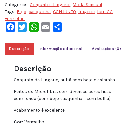
Categorias:
Conjuntos Lingerie
,
Moda Sensual
Tags:
Bojo
,
casquinha
,
CONJUNTO
,
lingerie
,
tam GG
,
Vermelho
Facebook
Twitter
WhatsApp
Email
Share
Descrição
Informação adicional
Avaliações (0)
Descrição
Conjunto de Lingerie, sutiã com bojo e calcinha.
Feitos de Microfibra, com diversas cores lisas
com renda (com bojo casquinha – sem bolha)
Acabamento é excelente.
Cor:
Vermelho