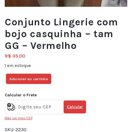
Conjunto Lingerie com
bojo casquinha – tam
GG – Vermelho
R$
35.00
1 em estoque
Adicionar ao carrinho
Calcular o Frete
Calcular
Não sei meu CEP
SKU:
2230