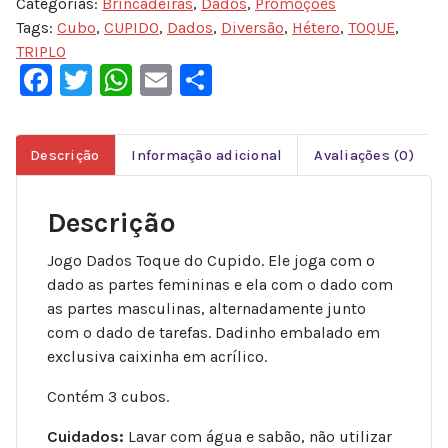
Categorias:
Brincadeiras
,
Dados
,
Promoções
Tags:
Cubo
,
CUPIDO
,
Dados
,
Diversão
,
Hétero
,
TOQUE
,
TRIPLO
Facebook
Twitter
WhatsApp
Email
Share
Descrição
Informação adicional
Avaliações (0)
Descrição
Jogo Dados Toque do Cupido. Ele joga com o
dado as partes femininas e ela com o dado com
as partes masculinas, alternadamente junto
com o dado de tarefas. Dadinho embalado em
exclusiva caixinha em acrílico.
Contém 3 cubos.
Cuidados:
Lavar com água e sabão, não utilizar