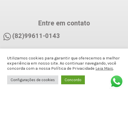
Entre em contato
(82)99611-0143
(82)99611-0143
Utilizamos cookies para garantir que oferecemos a melhor
experiência em nosso site. Ao continuar navegando, você
docemalicianet@gmail.com
concorda com a nossa Política de Privacidade
Leia Mais
.
Configurações de cookies
Concordo
Avenida Doutor Antônio Gomes de
Barros, Antiga Amélia Rosa, 651 - 1º
ANDAR SALA 8 - Jatiúca, Maceió - AL,
57036-001