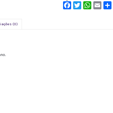
Facebook
Twitter
What
Em
iações (0)
ano.