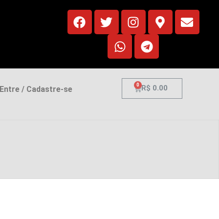
0
R$
0.00
ntre / Cadastre-se