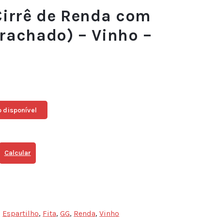
Cirrê de Renda com
rachado) – Vinho –
 disponível
Calcular
,
Espartilho
,
Fita
,
GG
,
Renda
,
Vinho