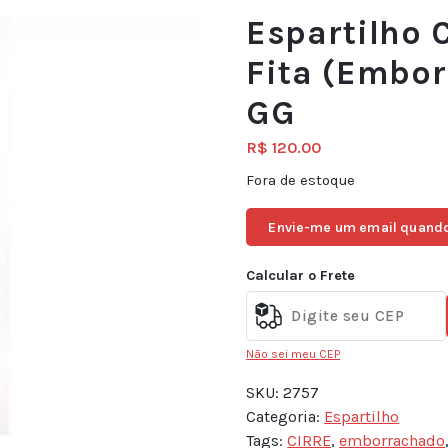
Espartilho 
Fita (Embor
GG
R$
120.00
Fora de estoque
Envie-me um email quando
Calcular o Frete
Não sei meu CEP
SKU:
2757
Categoria:
Espartilho
Tags:
CIRRE
,
emborrachado