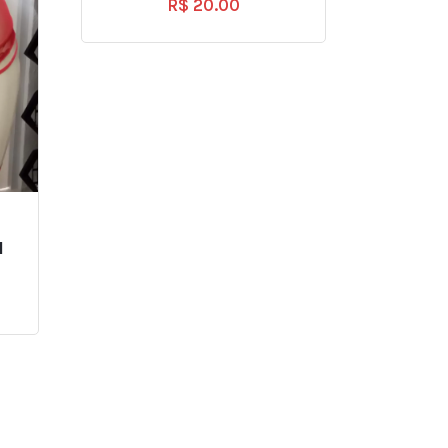
R$
20.00
l