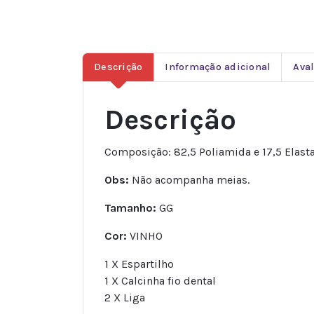
Descrição
Informação adicional
Aval
Descrição
Composição: 82,5 Poliamida e 17,5 Elast
Obs:
Não acompanha meias.
Tamanho:
GG
Cor:
VINHO
1 X Espartilho
1 X Calcinha fio dental
2 X Liga