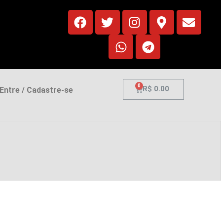
0
R$
0.00
ntre / Cadastre-se