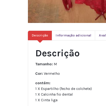
Descrição
Informação adicional
Aval
Descrição
Tamanho:
M
Cor:
Vermelho
contém:
1 X Espartilho (fecho de colchete)
1 X Calcinha fio dental
1 X Cinta liga