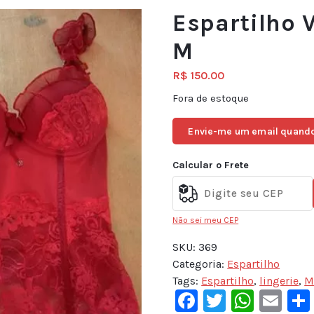
Espartilho
M
R$
150.00
Fora de estoque
Envie-me um email quando
Calcular o Frete
Não sei meu CEP
SKU:
369
Categoria:
Espartilho
Tags:
Espartilho
,
lingerie
,
Facebook
Twitter
What
Em