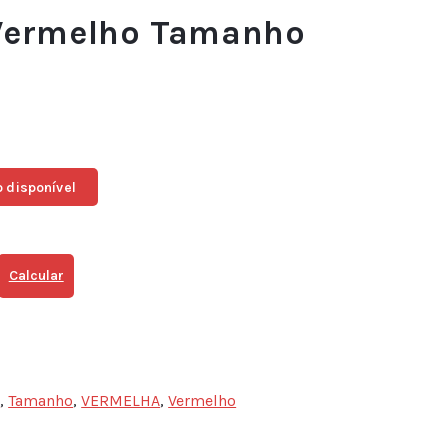
 Vermelho Tamanho
 disponível
Calcular
M
,
Tamanho
,
VERMELHA
,
Vermelho
sApp
ail
Share