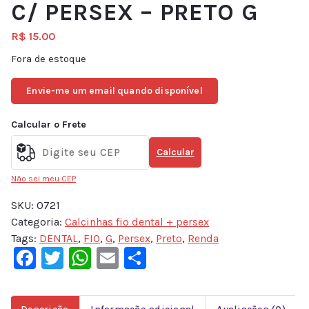
C/ PERSEX – PRETO G
R$
15.00
Fora de estoque
Envie-me um email quando disponível
Calcular o Frete
Calcular
Não sei meu CEP
SKU:
0721
Categoria:
Calcinhas fio dental + persex
Tags:
DENTAL
,
FIO
,
G
,
Persex
,
Preto
,
Renda
Facebook
Twitter
WhatsApp
Email
Share