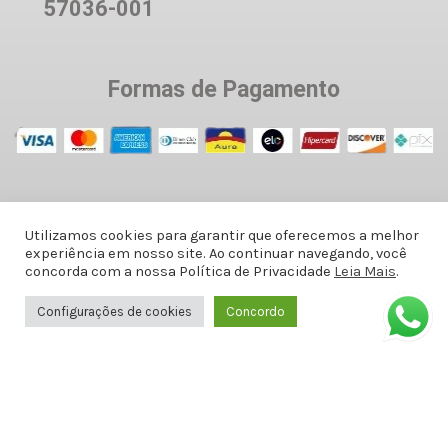
57036-001
Formas de Pagamento
Utilizamos cookies para garantir que oferecemos a melhor
experiência em nosso site. Ao continuar navegando, você
Informações
concorda com a nossa Política de Privacidade
Leia Mais
.
Configurações de cookies
Concordo
Política de privacidade
Termos de Uso
Trocas e devoluções