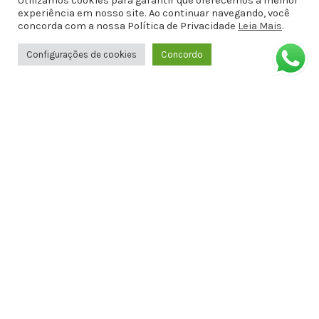
Utilizamos cookies para garantir que oferecemos a melhor
experiência em nosso site. Ao continuar navegando, você
concorda com a nossa Política de Privacidade
Leia Mais
.
Configurações de cookies
Concordo
Copyright © 2010-2021 - Sex Shop Doce Malícia - CNPJ :
20.971.787/0001-46
Entre em contato
(82)99611-0143
(82)99611-0143
docemalicianet@gmail.com
Avenida Doutor Antônio Gomes de