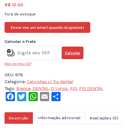
R$
12.00
Fora de estoque
Envie-me um email quando disponível
Calcular o Frete
Calcular
Não sei meu CEP
SKU:
976
Categoria:
Calcinhas c/ fio dental
Tags:
Branca
,
DENTAL
,
D´Lyrios
,
FIO
,
FIO DENTAL
Facebook
Twitter
WhatsApp
Email
Share
Descrição
Informação adicional
Avaliações (0)