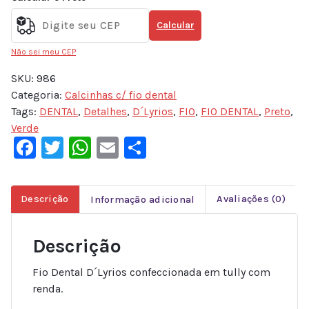
Calcular
Não sei meu CEP
SKU:
986
Categoria:
Calcinhas c/ fio dental
Tags:
DENTAL
,
Detalhes
,
D´Lyrios
,
FIO
,
FIO DENTAL
,
Preto
,
Verde
Facebook
Twitter
WhatsApp
Email
Share
Descrição
Informação adicional
Avaliações (0)
Descrição
Fio Dental D´Lyrios confeccionada em tully com
renda.