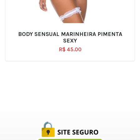
BODY SENSUAL MARINHEIRA PIMENTA
SEXY
R$
45.00