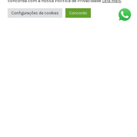
concorda com a nossa Política de Privacidade
Leia Mais
.
Configurações de cookies
Concordo
Avenida Doutor Antônio Gomes de
Barros, Antiga Amélia Rosa, 651 - 1º
ANDAR SALA 8 - Jatiúca, Maceió - AL,
57036-001
Formas de Pagamento
Informações
Política de privacidade