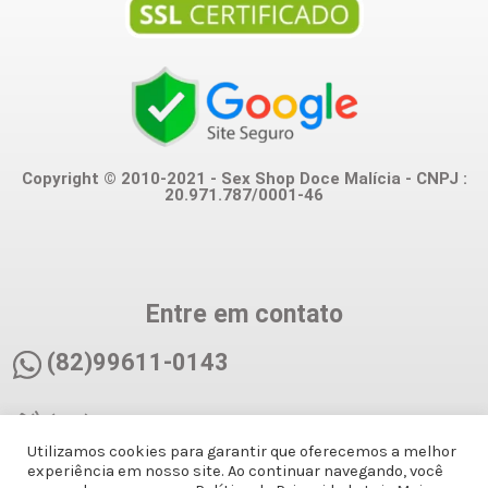
Copyright © 2010-2021 - Sex Shop Doce Malícia - CNPJ :
20.971.787/0001-46
Entre em contato
(82)99611-0143
(82)99611-0143
Utilizamos cookies para garantir que oferecemos a melhor
experiência em nosso site. Ao continuar navegando, você
docemalicianet@gmail.com