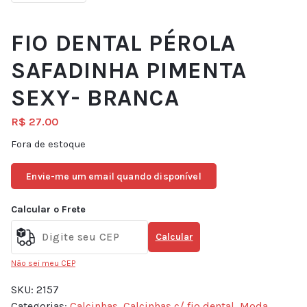
FIO DENTAL PÉROLA
SAFADINHA PIMENTA
SEXY- BRANCA
R$
27.00
Fora de estoque
Envie-me um email quando disponível
Calcular o Frete
Calcular
Não sei meu CEP
SKU:
2157
Categorias:
Calcinhas
,
Calcinhas c/ fio dental
,
Moda