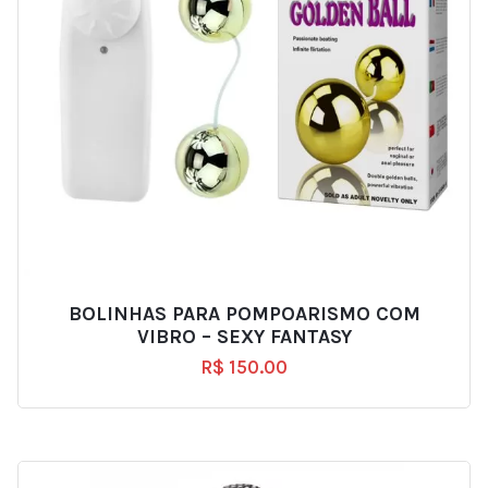
BOLINHAS PARA POMPOARISMO COM
VIBRO – SEXY FANTASY
R$
150.00