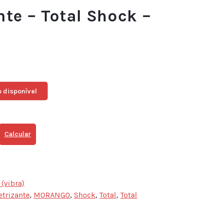
nte – Total Shock –
 disponível
Calcular
(vibra)
etrizante
,
MORANGO
,
Shock
,
Total
,
Total