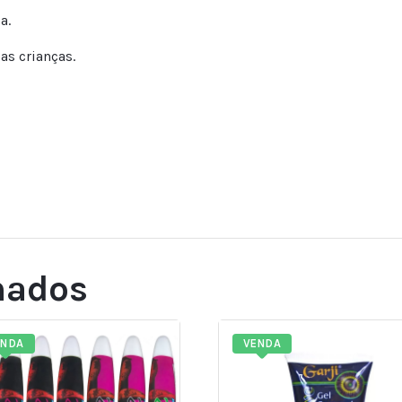
a.
as crianças.
nados
ENDA
VENDA