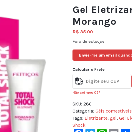
Gel Eletriza
Morango
R$
35.00
Fora de estoque
Envie-me um email quando
Calcular o Frete
Não sei meu CEP
SKU:
286
Categoria:
Géis comestíveis 
Tags:
Eletrizante
,
gel
,
Gel El
Shock