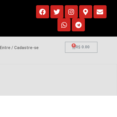
0
R$
0.00
ntre / Cadastre-se