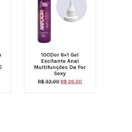
A
100Dor 6×1 Gel
Excitante Anal
E
Multifunções Da For
Sexy
R$
32.00
R$
26.00