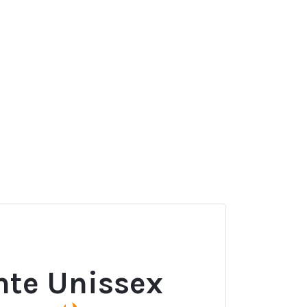
sApp
ail
Share
nte Unissex