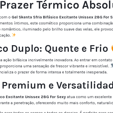
 Prazer Térmico Abso
 com o
Gel Skenta Sfria Bifásico Excitante Unissex 28G For 
omentos íntimos, este cosmético proporciona uma combinaçã
romântico, iluminado pelo brilho suave das velas, ele provo
icação.
co Duplo: Quente e Frio
ua ação bifásica incrivelmente inovadora. Ao entrar em contat
proporciona uma sensação de frescor vibrante e irresistível.
cializa o prazer de forma intensa e totalmente inesperada.
 Premium e Versatilida
sico Excitante Unissex 28G For Sexy
atua como um excelente lu
rante a penetração, oferecendo muito mais conforto, natural
o para todos os corpos e todos os desejos. É perfeito para c