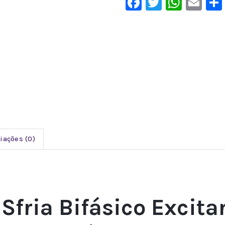
Facebook
Twitter
What
Em
iações (0)
Sfria Bifásico Excita