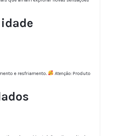
lidade
mento e resfriamento.
Atenção:
Produto
dados