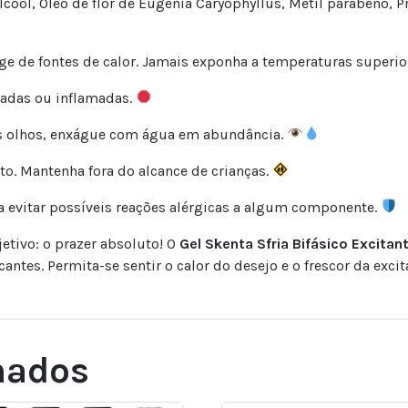
Álcool, Óleo de flor de Eugenia Caryophyllus, Metil parabeno, P
nge de fontes de calor. Jamais exponha a temperaturas superio
itadas ou inflamadas.
os olhos, enxágue com água em abundância.
o. Mantenha fora do alcance de crianças.
ra evitar possíveis reações alérgicas a algum componente.
tivo: o prazer absoluto! O
Gel Skenta Sfria Bifásico Excita
antes. Permita-se sentir o calor do desejo e o frescor da exc
nados