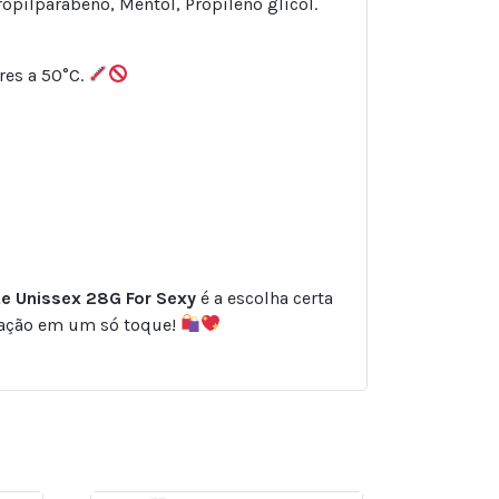
ropilparabeno, Mentol, Propileno glicol.
res a 50°C.
nte Unissex 28G For Sexy
é a escolha certa
itação em um só toque!