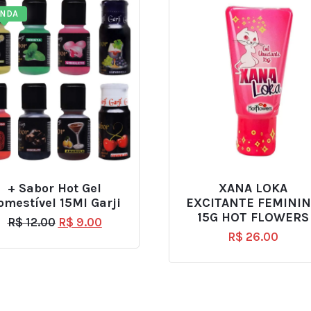
ENDA
+ Sabor Hot Gel
XANA LOKA
omestível 15Ml Garji
EXCITANTE FEMINI
15G HOT FLOWERS
R$
12.00
R$
9.00
R$
26.00