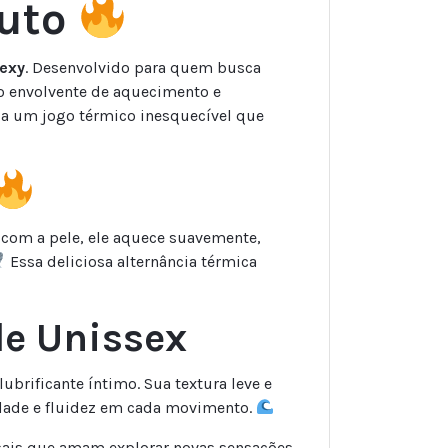
luto
Sexy
. Desenvolvido para quem busca
o envolvente de aquecimento e
ca um jogo térmico inesquecível que
o com a pele, ele aquece suavemente,
Essa deliciosa alternância térmica
de Unissex
brificante íntimo. Sua textura leve e
idade e fluidez em cada movimento.
asais que amam explorar novas sensações