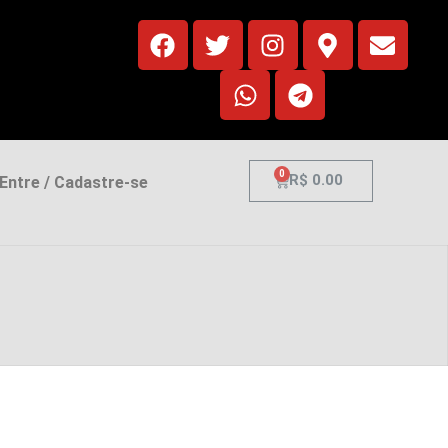
0
R$
0.00
ntre / Cadastre-se