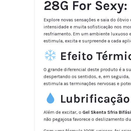
28G For Sexy:
Explore novas sensações e saia do óbvio
intensidade e muita sofisticação nos m
resfriamento. Em um ambiente luxuoso e 
estimula, excita e surpreende a cada apl
Efeito Térmi
O grande diferencial deste produto é a s
despertando os sentidos, e, em seguida, 
estimula as terminações nervosas e poten
Lubrificação
Além de excitar, o
Gel Skenta Sfria Bifá
não pegajosa favorece o deslizamento du
Com uma fórmula 100% unissex, foi criad