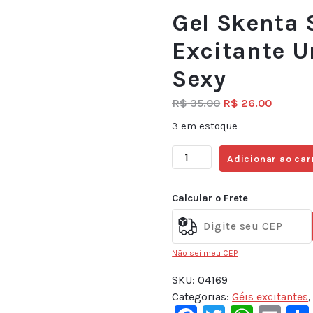
Gel Skenta S
Excitante U
Sexy
R$
35.00
R$
26.00
3 em estoque
Adicionar ao car
Calcular o Frete
Não sei meu CEP
SKU:
04169
Categorias:
Géis excitantes