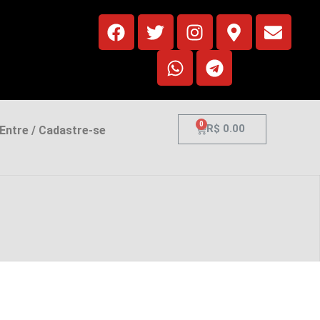
0
R$
0.00
ntre / Cadastre-se