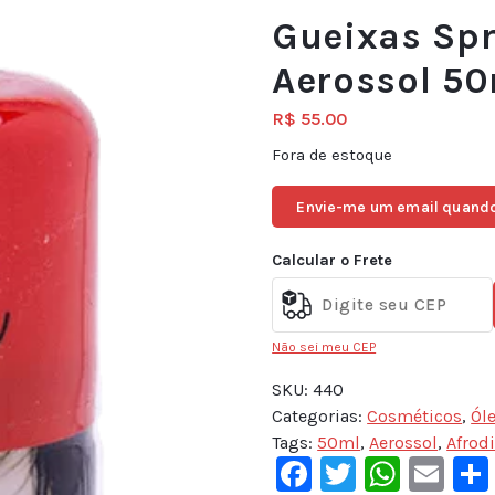
Gueixas Spr
Aerossol 5
R$
55.00
Fora de estoque
Envie-me um email quando
Calcular o Frete
Não sei meu CEP
SKU:
440
Categorias:
Cosméticos
,
Ól
Tags:
50ml
,
Aerossol
,
Afrod
Facebook
Twitter
What
Em