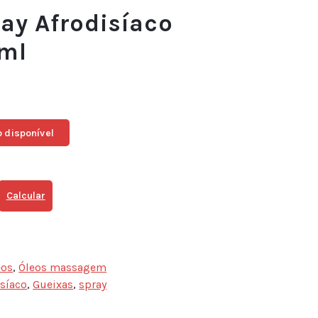
ay Afrodisíaco
0ml
 disponível
Calcular
eos
,
Óleos massagem
isíaco
,
Gueixas
,
spray
sApp
ail
Share