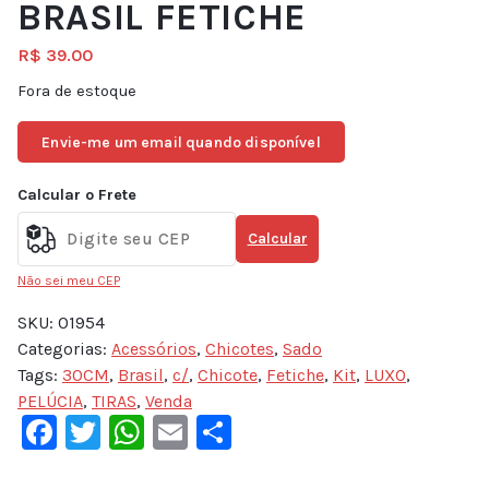
BRASIL FETICHE
R$
39.00
Fora de estoque
Envie-me um email quando disponível
Calcular o Frete
Calcular
Não sei meu CEP
SKU:
01954
Categorias:
Acessórios
,
Chicotes
,
Sado
Tags:
30CM
,
Brasil
,
c/
,
Chicote
,
Fetiche
,
Kit
,
LUXO
,
PELÚCIA
,
TIRAS
,
Venda
Facebook
Twitter
WhatsApp
Email
Share