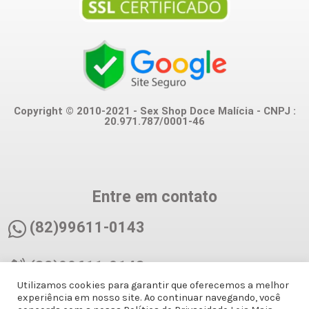
Copyright © 2010-2021 - Sex Shop Doce Malícia - CNPJ :
20.971.787/0001-46
Entre em contato
(82)99611-0143
(82)99611-0143
Utilizamos cookies para garantir que oferecemos a melhor
experiência em nosso site. Ao continuar navegando, você
docemalicianet@gmail.com