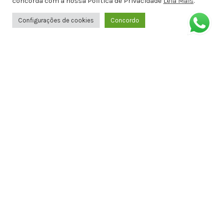
concorda com a nossa Política de Privacidade
Leia Mais
.
Configurações de cookies
Concordo
Avenida Doutor Antônio Gomes de
Barros, Antiga Amélia Rosa, 651 - 1º
ANDAR SALA 8 - Jatiúca, Maceió - AL,
57036-001
Formas de Pagamento
Informações
Política de privacidade