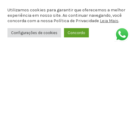
docemalicianet@gmail.com
Utilizamos cookies para garantir que oferecemos a melhor
experiência em nosso site. Ao continuar navegando, você
Avenida Doutor Antônio Gomes de
concorda com a nossa Política de Privacidade
Leia Mais
.
Barros, Antiga Amélia Rosa, 651 - 1º
ANDAR SALA 8 - Jatiúca, Maceió - AL,
Configurações de cookies
Concordo
57036-001
Formas de Pagamento
Informações
Política de privacidade