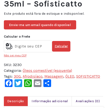
35ml – Sofisticatto
Este produto está fora de estoque e indisponível.
Envie-me um email quando disponível
Calcular o Frete
Calcular
Não sei meu CEP
SKU:
3230
Categoria:
Óleos comestível (esquenta)
Tags:
30G
,
Afrodisíaco
,
Massagem
,
ÓLEO
,
SOFISTICATTO
Facebook
Twitter
WhatsApp
Email
Share
Descrição
Informação adicional
Avaliações (0)