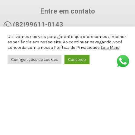
Entre em contato
(82)99611-0143
Utilizamos cookies para garantir que oferecemos a melhor
(82)99611-0143
experiência em nosso site. Ao continuar navegando, você
concorda com a nossa Política de Privacidade
Leia Mais
.
docemalicianet@gmail.com
Configurações de cookies
Concordo
Avenida Doutor Antônio Gomes de
Barros, Antiga Amélia Rosa, 651 - 1º
ANDAR SALA 8 - Jatiúca, Maceió - AL,
57036-001
Formas de Pagamento