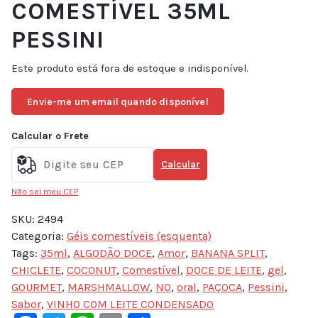
COMESTÍVEL 35ML
PESSINI
Este produto está fora de estoque e indisponível.
Envie-me um email quando disponível
Calcular o Frete
Calcular
Não sei meu CEP
SKU:
2494
Categoria:
Géis comestíveis (esquenta)
Tags:
35ml
,
ALGODÃO DOCE
,
Amor
,
BANANA SPLIT
,
CHICLETE
,
COCONUT
,
Comestível
,
DOCE DE LEITE
,
gel
,
GOURMET
,
MARSHMALLOW
,
NO
,
oral
,
PAÇOCA
,
Pessini
,
Sabor
,
VINHO COM LEITE CONDENSADO