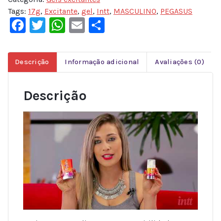
Tags:
17g
,
Excitante
,
gel
,
Intt
,
MASCULINO
,
PEGASUS
Facebook
Twitter
WhatsApp
Email
Share
Descrição
Informação adicional
Avaliações (0)
Descrição