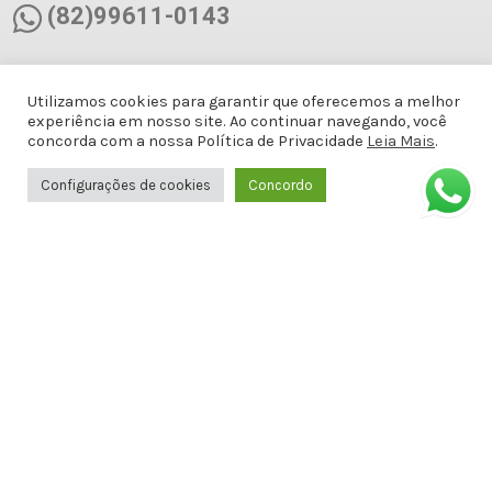
(82)99611-0143
(82)99611-0143
Utilizamos cookies para garantir que oferecemos a melhor
experiência em nosso site. Ao continuar navegando, você
docemalicianet@gmail.com
concorda com a nossa Política de Privacidade
Leia Mais
.
Configurações de cookies
Concordo
Avenida Doutor Antônio Gomes de
Barros, Antiga Amélia Rosa, 651 - 1º
ANDAR SALA 8 - Jatiúca, Maceió - AL,
57036-001
Formas de Pagamento