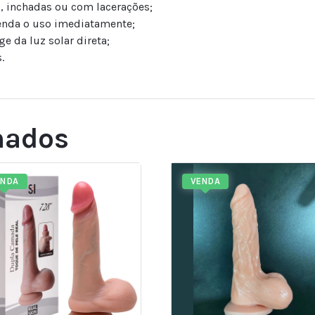
, inchadas ou com lacerações;
penda o uso imediatamente;
e da luz solar direta;
.
nados
ENDA
VENDA