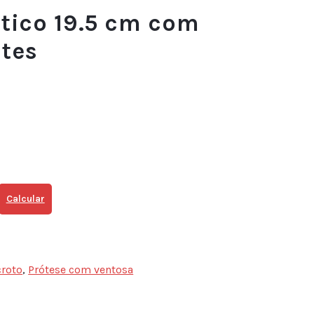
stico 19.5 cm com
ntes
Calcular
croto
,
Prótese com ventosa
sApp
ail
Share