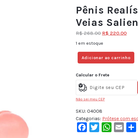
Pênis Realí
Veias Salie
R$
268.00
R$
220.00
1 em estoque
Adicionar ao carrinho
Calcular o Frete
Não sei meu CEP
SKU:
04008
Categorias:
Prótese com es
Facebook
Twitter
What
Em