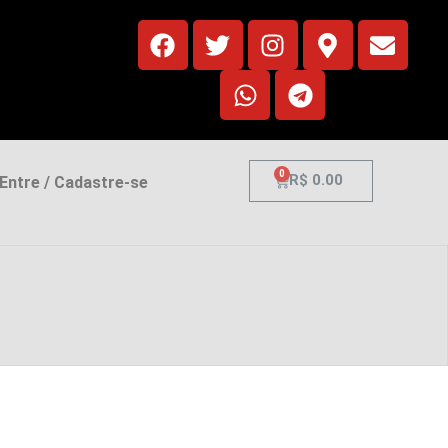
0
R$
0.00
ntre / Cadastre-se