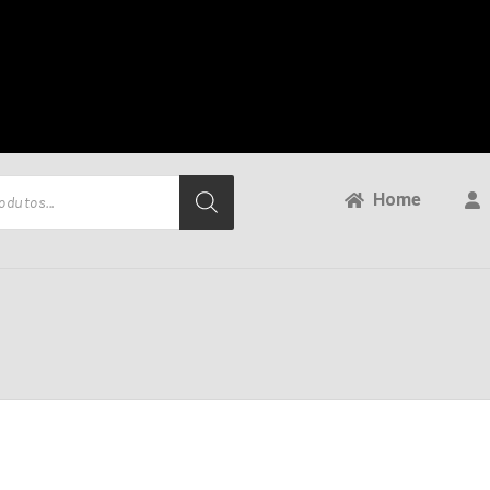
Home
E