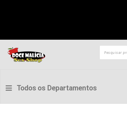
Todos os Departamentos