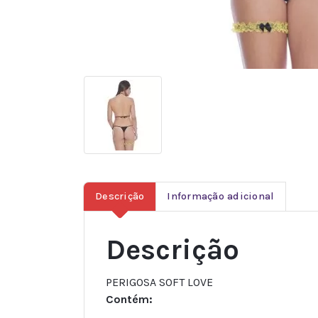
Descrição
Informação adicional
Descrição
PERIGOSA SOFT LOVE
Contém: