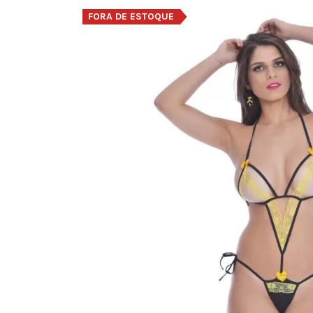
FORA DE ESTOQUE