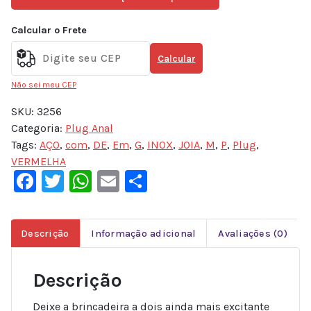
Calcular o Frete
Calcular
Não sei meu CEP
SKU:
3256
Categoria:
Plug Anal
Tags:
AÇO
,
com
,
DE
,
Em
,
G
,
INOX
,
JOIA
,
M
,
P
,
Plug
,
VERMELHA
Facebook
Twitter
WhatsApp
Email
Share
Descrição
Informação adicional
Avaliações (0)
Descrição
Deixe a brincadeira a dois ainda mais excitante