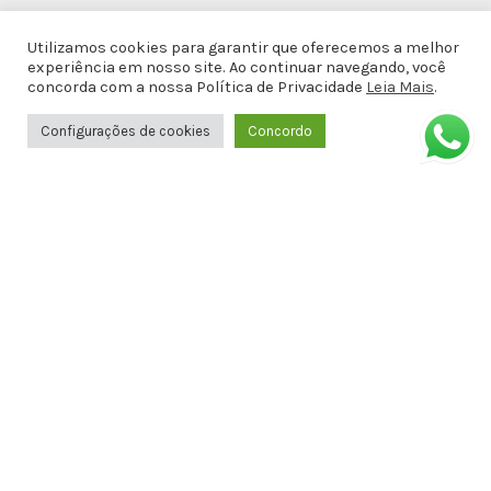
Utilizamos cookies para garantir que oferecemos a melhor
Entre em contato
experiência em nosso site. Ao continuar navegando, você
concorda com a nossa Política de Privacidade
Leia Mais
.
(82)99611-0143
Configurações de cookies
Concordo
(82)99611-0143
docemalicianet@gmail.com
Avenida Doutor Antônio Gomes de
Barros, Antiga Amélia Rosa, 651 - 1º
ANDAR SALA 8 - Jatiúca, Maceió - AL,
57036-001
Formas de Pagamento