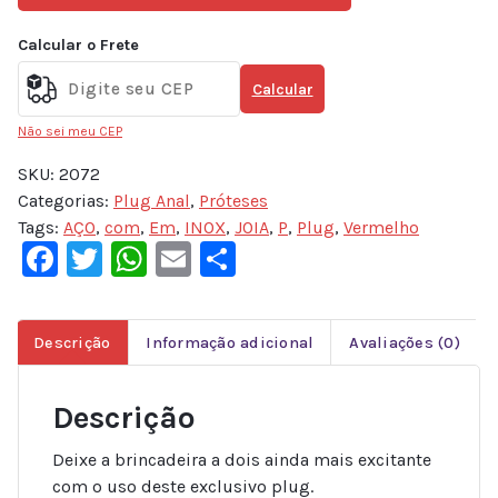
Calcular o Frete
Calcular
Não sei meu CEP
SKU:
2072
Categorias:
Plug Anal
,
Próteses
Tags:
AÇO
,
com
,
Em
,
INOX
,
JOIA
,
P
,
Plug
,
Vermelho
Facebook
Twitter
WhatsApp
Email
Share
Descrição
Informação adicional
Avaliações (0)
Descrição
Deixe a brincadeira a dois ainda mais excitante
com o uso deste exclusivo plug.