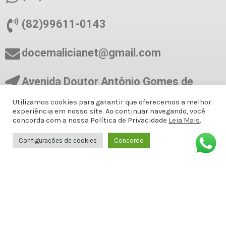
(82)99611-0143
docemalicianet@gmail.com
Avenida Doutor Antônio Gomes de
Barros, Antiga Amélia Rosa, 651 - 1º
Utilizamos cookies para garantir que oferecemos a melhor
ANDAR SALA 8 - Jatiúca, Maceió - AL,
experiência em nosso site. Ao continuar navegando, você
57036-001
concorda com a nossa Política de Privacidade
Leia Mais
.
Configurações de cookies
Concordo
Formas de Pagamento