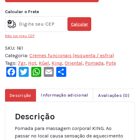
Calcular o Frete
Calcular
Não sei meu CEP
SKU:
161
Categoria:
Cremes funcionais (esquenta / esfria)
Tags:
7gr
,
Hot
,
KGel
,
King
,
Oriental
,
Pomada
,
Pote
Facebook
Twitter
WhatsApp
Email
Share
Descrição
Informação adicional
Avaliações (0)
Descrição
Pomada para massagem corporal KING. Ao
passar no local causa sensação de aquecimento