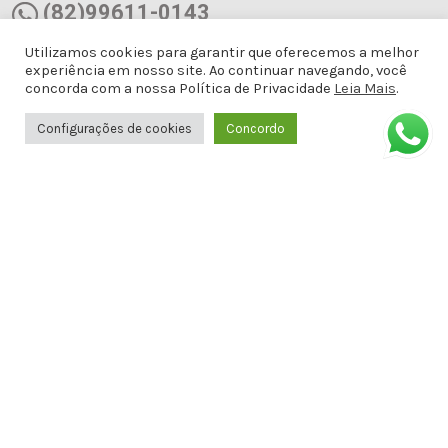
(82)99611-0143
Utilizamos cookies para garantir que oferecemos a melhor
(82)99611-0143
experiência em nosso site. Ao continuar navegando, você
concorda com a nossa Política de Privacidade
Leia Mais
.
docemalicianet@gmail.com
Configurações de cookies
Concordo
Avenida Doutor Antônio Gomes de
Barros, Antiga Amélia Rosa, 651 - 1º
ANDAR SALA 8 - Jatiúca, Maceió - AL,
57036-001
Formas de Pagamento