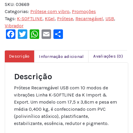
SKU:
03669
Categorias:
Prótese com vibro
,
Promoções
Tags:
K-SOFTLINE
,
KGel
,
Prótese
,
Recarregável
,
USB
,
Vibrador
Facebook
Twitter
WhatsApp
Email
Share
Descrição
Informação adicional
Avaliações (0)
Descrição
Prótese Recarregável USB com 10 modos de
vibrações Linha K-SOFTLINE da K Import &
Export. Um modelo com 17,5 x 3,8cm e pesa em
média 0,400 kg, é confeccionado com PVC
(polivinílico atóxico), plastificante,
estabilizante, essência, redutor e pigmento.