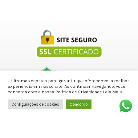
Utilizamos cookies para garantir que oferecemos a melhor
experiência em nosso site. Ao continuar navegando, você
concorda com a nossa Política de Privacidade
Leia Mais
.
Copyright © 2010-2021 - Sex Shop Doce Malícia - CNPJ :
20.971.787/0001-46
Configurações de cookies
Concordo
Entre em contato