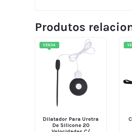
Produtos relacio
VENDA
V
Dilatador Para Uretra
C
De Silicone 20
Velocidades C/