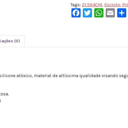
Tags:
21.5X4CM
,
Escroto
,
Pr
Facebook
Twitter
What
Em
iações (0)
licone atóxico, material de altíssima qualidade visando segu
tosa.
)