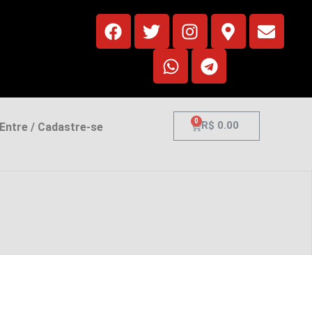
0
R$
0.00
ntre / Cadastre-se