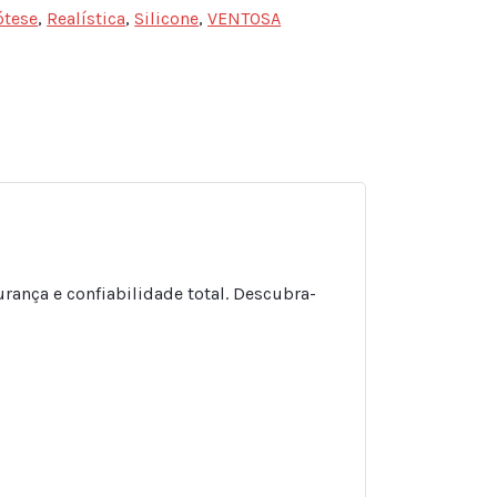
ótese
,
Realística
,
Silicone
,
VENTOSA
sApp
ail
Share
rança e confiabilidade total. Descubra-