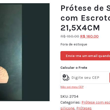
Prótese de S
com Escroto
21,5X4CM
R$
180.00
R$
160.00
Fora de estoque
Envie-me um email quando
Calcular o Frete
Não sei meu CEP
SKU:
2754
Categorias:
Prótese com es
silicone
,
Próteses