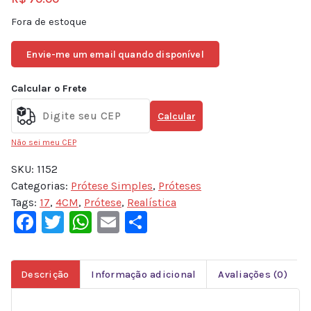
Fora de estoque
Envie-me um email quando disponível
Calcular o Frete
Calcular
Não sei meu CEP
SKU:
1152
Categorias:
Prótese Simples
,
Próteses
Tags:
17
,
4CM
,
Prótese
,
Realística
Facebook
Twitter
WhatsApp
Email
Share
Descrição
Informação adicional
Avaliações (0)