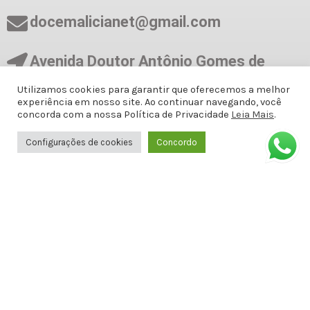
docemalicianet@gmail.com
Avenida Doutor Antônio Gomes de
Barros, Antiga Amélia Rosa, 651 - 1º
Utilizamos cookies para garantir que oferecemos a melhor
ANDAR SALA 8 - Jatiúca, Maceió - AL,
experiência em nosso site. Ao continuar navegando, você
57036-001
concorda com a nossa Política de Privacidade
Leia Mais
.
Configurações de cookies
Concordo
Formas de Pagamento
Informações