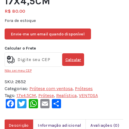
17X4,5CM
R$
80.00
Fora de estoque
Envie-me um email quando disponível
Calcular o Frete
Calcular
Não sei meu CEP
SKU:
2852
Categorias:
Prótese com ventosa
,
Próteses
Tags:
17x4.5CM
,
Prótese
,
Realística
,
VENTOSA
Facebook
Twitter
WhatsApp
Email
Share
Descrição
Informação adicional
Avaliações (0)