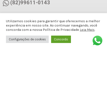
(82)99611-0143
(82)99611-0143
Utilizamos cookies para garantir que oferecemos a melhor
experiência em nosso site. Ao continuar navegando, você
docemalicianet@gmail.com
concorda com a nossa Política de Privacidade
Leia Mais
.
Configurações de cookies
Concordo
Avenida Doutor Antônio Gomes de
Barros, Antiga Amélia Rosa, 651 - 1º
ANDAR SALA 8 - Jatiúca, Maceió - AL,
57036-001
Formas de Pagamento