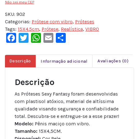
Não sei meu CEP
SKU:
902
Categorias:
Prótese com vibro
,
Próteses
Tags:
15X4.5cm
,
Prótese
,
Realística
,
VIBRO
Facebook
Twitter
WhatsApp
Email
Share
Descrição
Informação adicional
Avaliações (0)
Descrição
As Próteses Sexy Fantasy foram desenvolvidas
com plastisol atóxico, material de altíssima
qualidade visando segurança e confiabilidade
total. Descubra-se e entregue-se a esse prazer!
Modelo:
Pênis maciço com vibro.
Tamanho:
15X4,5CM.
Disponível:
Cor Pele.