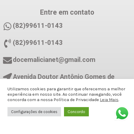
Entre em contato
(82)99611-0143
(82)99611-0143
docemalicianet@gmail.com
Avenida Doutor Antônio Gomes de
Barros, Antiga Amélia Rosa, 651 - 1º
Utilizamos cookies para garantir que oferecemos a melhor
ANDAR SALA 8 - Jatiúca, Maceió - AL,
experiência em nosso site. Ao continuar navegando, você
57036-001
concorda com a nossa Política de Privacidade
Leia Mais
.
Configurações de cookies
Concordo
Formas de Pagamento