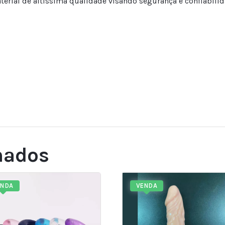
erial de altíssima qualidade visando segurança e confiabilid
nados
ENDA
VENDA