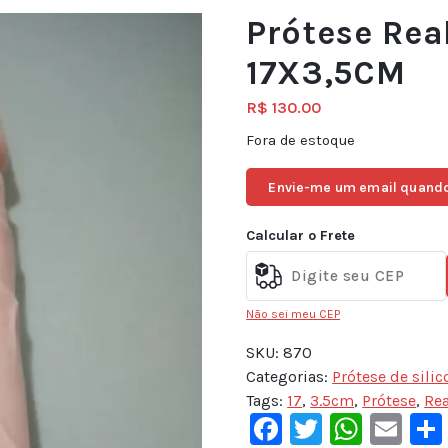
Prótese Real
17X3,5CM
R$
130.00
Fora de estoque
Envie-me um email quando
Calcular o Frete
Não sei meu CEP
SKU:
870
Categorias:
Prótese de silic
Tags:
17
,
3.5cm
,
Prótese
,
Rea
Facebook
Twitter
What
Em