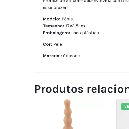
Prótese de Silicone desenvolvida com mat
esse prazer!
Modelo:
Pênis.
Tamanho:
17×3,5cm.
Embalagem:
saco plástico
Cor:
Pele
Material:
Silicone.
Produtos relacio
V