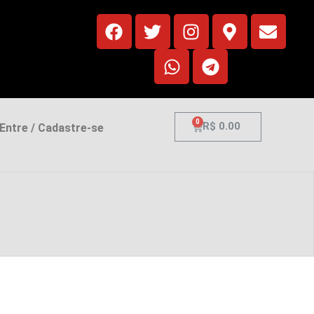
0
R$
0.00
ntre / Cadastre-se