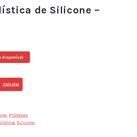
ística de Silicone –
 disponível
Calcular
one
,
Próteses
lística
,
Silicone
sApp
ail
Share