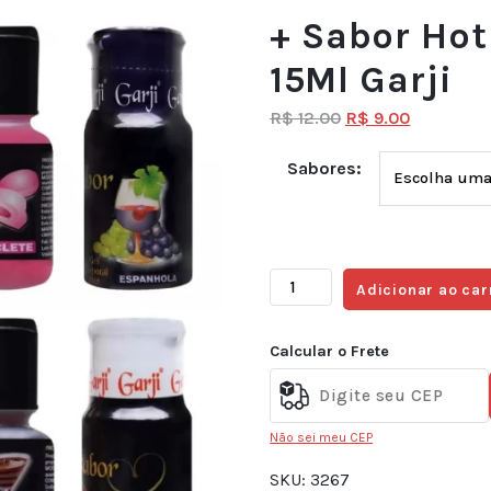
+ Sabor Hot
15Ml Garji
R$
12.00
R$
9.00
Sabores:
Adicionar ao car
Calcular o Frete
Não sei meu CEP
SKU:
3267