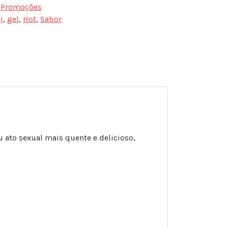
,
Promoções
i
,
gel
,
Hot
,
Sabor
sApp
ail
Share
 ato sexual mais quente e delicioso,