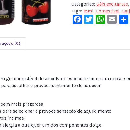
Categorias:
Géis excitantes
Tags:
15ml
,
Comestível
,
Garj
Facebook
Twitter
What
Em
iações (0)
um gel comestível desenvolvido especialmente para deixar seu
 para escolher e provoca sentimento de aquecer.
l bem mais prazerosa
s para selecionar e provoca sensação de aquecimento
tes íntimas
m alergia a qualquer um dos componentes do gel