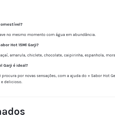
 Comestível?
er lave no mesmo momento com água em abundância.
abor Hot 15Ml Garji?
açaí, amarula, chiclete, chocolate, caipirinha, espanhola, mor
 Garji é ideal?
ocê procura por novas sensações, com a ajuda do + Sabor Hot Ge
e delicioso.
nados