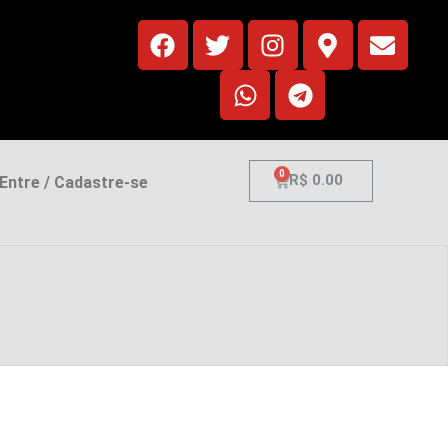
0
R$
0.00
ntre / Cadastre-se