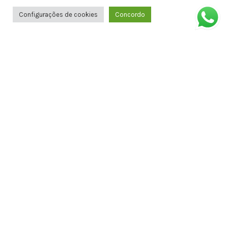
Configurações de cookies
Concordo
Copyright © 2010-2021 - Sex Shop Doce Malícia - CNPJ :
20.971.787/0001-46
Entre em contato
(82)99611-0143