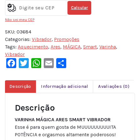
Calcular
Não sei meu CEP
SKU:
03684
Categorias:
Vibrador
,
Promoções
Tags:
Aquecimento
,
Ares
,
MÁGICA
,
Smart
,
Varinha
,
Vibrador
Facebook
Twitter
WhatsApp
Email
Share
Descrição
Informação adicional
Avaliações (0)
Descrição
VARINHA MÁGICA ARES SMART VIBRADOR
Esse é para quem gosta de MUUUUUUUUUITA
POTÊNCIA e orgasmos altamente poderosos!