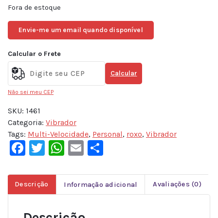
Fora de estoque
Envie-me um email quando disponível
Calcular o Frete
Calcular
Não sei meu CEP
SKU:
1461
Categoria:
Vibrador
Tags:
Multi-Velocidade
,
Personal
,
roxo
,
Vibrador
Facebook
Twitter
WhatsApp
Email
Share
Descrição
Informação adicional
Avaliações (0)
Descrição