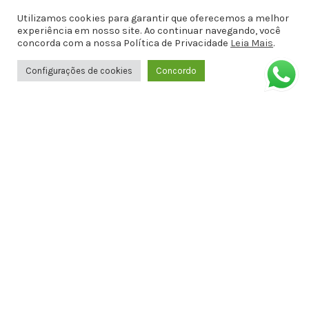
Barros, Antiga Amélia Rosa, 651 - 1º
Utilizamos cookies para garantir que oferecemos a melhor
ANDAR SALA 8 - Jatiúca, Maceió - AL,
experiência em nosso site. Ao continuar navegando, você
57036-001
concorda com a nossa Política de Privacidade
Leia Mais
.
Configurações de cookies
Concordo
Formas de Pagamento
Informações
Política de privacidade
Termos de Uso