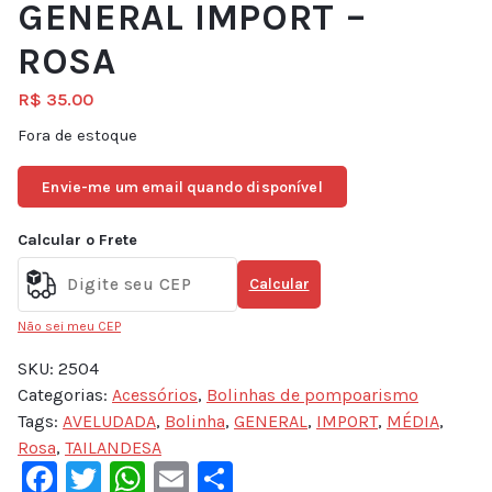
GENERAL IMPORT –
ROSA
R$
35.00
Fora de estoque
Envie-me um email quando disponível
Calcular o Frete
Calcular
Não sei meu CEP
SKU:
2504
Categorias:
Acessórios
,
Bolinhas de pompoarismo
Tags:
AVELUDADA
,
Bolinha
,
GENERAL
,
IMPORT
,
MÉDIA
,
Rosa
,
TAILANDESA
Facebook
Twitter
WhatsApp
Email
Share