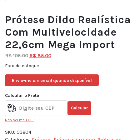
Prótese Dildo Realística
Com Multivelocidade
22,6cm Mega Import
R$
105.00
R$
85.00
Fora de estoque
Envie-me um email quando disponível
Calcular o Frete
Calcular
Não sei meu CEP
SKU:
03604
Categorias:
Próteses
,
Prótese com vibro
,
Prótese de