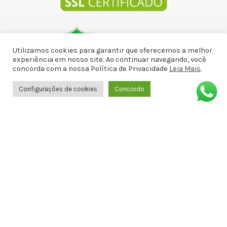
Utilizamos cookies para garantir que oferecemos a melhor
experiência em nosso site. Ao continuar navegando, você
concorda com a nossa Política de Privacidade
Leia Mais
.
Copyright © 2010-2021 - Sex Shop Doce Malícia - CNPJ :
20.971.787/0001-46
Configurações de cookies
Concordo
Entre em contato
(82)99611-0143
(82)99611-0143
docemalicianet@gmail.com