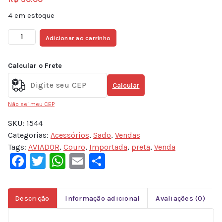
4 em estoque
Adicionar ao carrinho
Calcular o Frete
Calcular
Não sei meu CEP
SKU:
1544
Categorias:
Acessórios
,
Sado
,
Vendas
Tags:
AVIADOR
,
Couro
,
Importada
,
preta
,
Venda
Facebook
Twitter
WhatsApp
Email
Share
Descrição
Informação adicional
Avaliações (0)