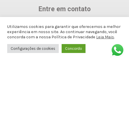
Entre em contato
(82)99611-0143
Utilizamos cookies para garantir que oferecemos a melhor
experiência em nosso site. Ao continuar navegando, você
concorda com a nossa Política de Privacidade
Leia Mais
.
(82)99611-0143
Configurações de cookies
Concordo
docemalicianet@gmail.com
Avenida Doutor Antônio Gomes de
Barros, Antiga Amélia Rosa, 651 - 1º
ANDAR SALA 8 - Jatiúca, Maceió - AL,
57036-001
Formas de Pagamento